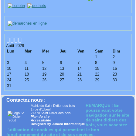
Août 2026
Lun
Mar
Mer
Jeu
Ven
Sam
Dim
1
2
3
4
5
6
7
8
9
10
11
12
13
14
15
16
17
18
19
20
21
22
23
24
25
26
27
28
29
30
31
Contactez nous :
REMARQUE ! En
Mairie de Saint Didier des bois
1 rue d'Elbeuf
poursuivant votre
27370 Saint Didier des bois
navigation sur le site
Plan du site
de saint didiers des
Accessibilité
Designed By Jubaro Informatique
bois, vous acceptez
l'utilisation de cookies qui permettent le bon
fonctionnement du site et de ses services.