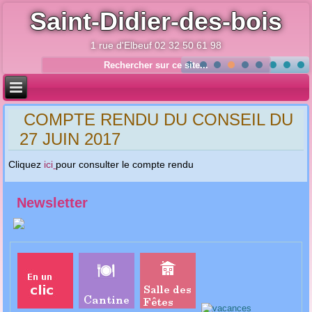
Saint-Didier-des-bois
1 rue d'Elbeuf 02 32 50 61 98
Année
Mois
Année
Mois
précédente
précédent
suivante
suivant
COMPTE RENDU DU CONSEIL DU
27 JUIN 2017
Cliquez
ici
pour consulter le
compte rendu
Newsletter