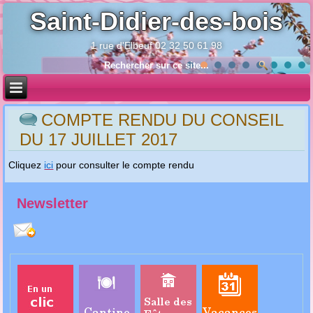
Saint-Didier-des-bois
1 rue d'Elbeuf 02 32 50 61 98
Année
Mois
Année
Mois
précédente
précédent
suivante
suivant
COMPTE RENDU DU CONSEIL
DU 17 JUILLET 2017
Cliquez
ici
pour consulter le compte rendu
Newsletter