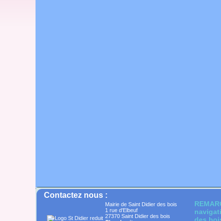
Contactez nous :
REMARQU
Mairie de Saint Didier des bois
1 rue d'Elbeuf
navigati
27370 Saint Didier des bois
des bois