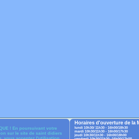
Horaires d'ouverture de la 
E ! En poursuivant votre
lundi 10h30/ 11h30 - 16h00/18h30
mardi 10h30/11h30 - 16h00/17h30
on sur le site de saint didiers
jeudi 10h30/11h30 - 16h00/18h00
, vous acceptez l'utilisation
vendredi 10h30/11h30 -16h00/17h00.