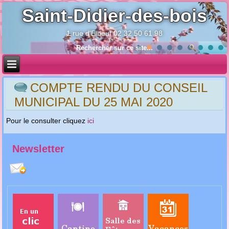
Saint-Didier-des-bois
1 rue d'Elbeuf 02 32 50 61 98
Année
Mois
Année
Mois
précédente
précédent
suivante
suivant
COMPTE RENDU DU CONSEIL
MUNICIPAL DU 25 MAI 2020
Pour le consulter cliquez
ici
Newsletter