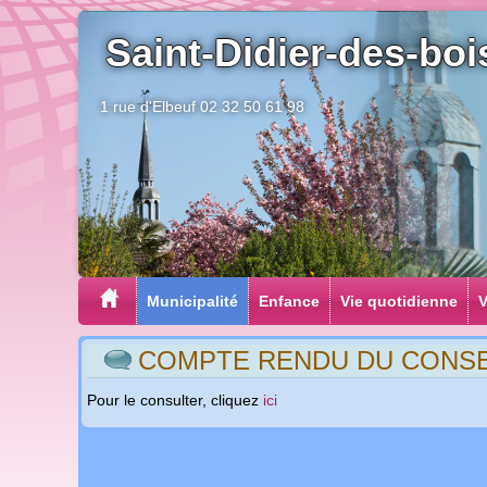
Saint-Didier-des-boi
1 rue d'Elbeuf 02 32 50 61 98
Municipalité
Enfance
Vie quotidienne
V
COMPTE RENDU DU CONSEI
Pour le consulter, cliquez
ici