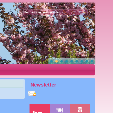
Année
Mois
Année
Mois
précédente
précédent
suivante
suivant
Newsletter