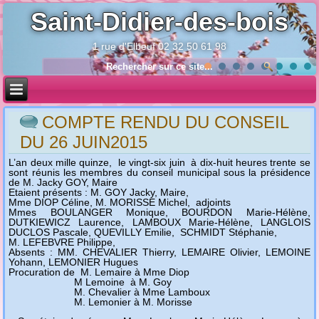
Saint-Didier-des-bois
1 rue d'Elbeuf 02 32 50 61 98
Année
Mois
Année
Mois
précédente
précédent
suivante
suivant
COMPTE RENDU DU CONSEIL
DU 26 JUIN2015
L’an deux mille quinze,
le vingt-six juin
à dix-huit heures trente se
sont réunis les membres du conseil municipal sous la présidence
de M. Jacky GOY, Maire
Etaient présents : M. GOY Jacky, Maire,
Mme DIOP Céline, M. MORISSE Michel,
adjoints
Mmes BOULANGER Monique, BOURDON Marie-Hélène,
DUTKIEWICZ Laurence, LAMBOUX Marie-Hélène, LANGLOIS
DUCLOS Pascale, QUEVILLY Emilie,
SCHMIDT Stéphanie,
M. LEFEBVRE Philippe,
Absents : MM. CHEVALIER Thierry, LEMAIRE Olivier, LEMOINE
Yohann, LEMONIER Hugues
Procuration de
M. Lemaire à Mme Diop
M Lemoine
à M. Goy
M. Chevalier à Mme Lamboux
M. Lemonier à M. Morisse