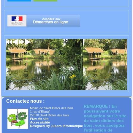
Août 2026
Lun
Mar
Mer
Jeu
Ven
Sam
Dim
1
2
3
4
5
6
7
8
9
10
11
12
13
14
15
16
17
18
19
20
21
22
23
24
25
26
27
28
29
30
31
Contactez nous :
REMARQUE ! En
Mairie de Saint Didier des bois
poursuivant votre
1 rue d'Elbeuf
27370 Saint Didier des bois
navigation sur le site
Plan du site
de saint didiers des
Accessibilité
bois, vous acceptez
Designed By Jubaro Informatique
l'utilisation de