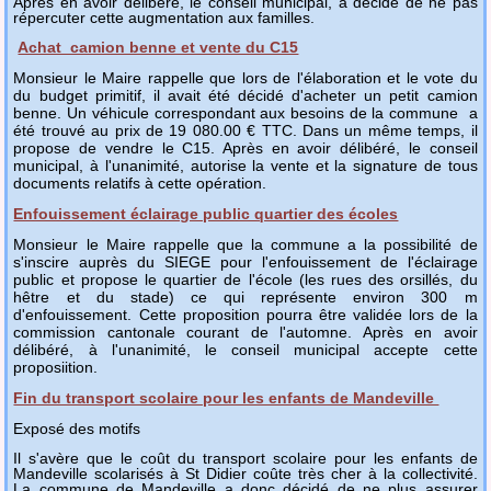
Après en avoir délibéré, le conseil municipal, a décidé de ne pas
répercuter cette augmentation aux familles.
Achat camion benne et vente du C15
Monsieur le Maire rappelle que lors de l'élaboration et le vote du
du budget primitif, il avait été décidé d'acheter un petit camion
benne. Un véhicule correspondant aux besoins de la commune a
été trouvé au prix de 19 080.00 € TTC. Dans un même temps, il
propose de vendre le C15. Après en avoir délibéré, le conseil
municipal, à l'unanimité, autorise la vente et la signature de tous
documents relatifs à cette opération.
Enfouissement éclairage public quartier des écoles
Monsieur le Maire rappelle que la commune a la possibilité de
s'inscire auprès du SIEGE pour l'enfouissement de l'éclairage
public et propose le quartier de l'école (les rues des orsillés, du
hêtre et du stade) ce qui représente environ 300 m
d'enfouissement. Cette proposition pourra être validée lors de la
commission cantonale courant de l'automne. Après en avoir
délibéré, à l'unanimité, le conseil municipal accepte cette
proposiition.
Fin du transport scolaire pour les enfants de Mandeville
Exposé des motifs
Il s'avère que le coût du transport scolaire pour les enfants de
Mandeville scolarisés à St Didier coûte très cher à la collectivité.
La commune de Mandeville a donc décidé de ne plus assurer