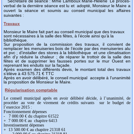
Secrétaire de séance : Mme Lamboux Marie-Hélène
Le procès-
verbal de la dernière séance est lu et
adopté, Monsieur le Maire a
ouvert la séance et soumis au conseil municipal les affaires
suivantes :
Travaux
Monsieur le Maire fait part au conseil municipal que des travaux
sont nécessaires à la salle des fêtes, à l’école ainsi qu’à la
bibliothèque.
Sur proposition de la commission des travaux, il convient de
remplacer les menuiseries bois de l’école par des menuiseries alu
et pvc ; d’installer des stores à la bibliothèque
et une climatisation
afin d’y réduire la chaleur ; de réparer le trottoir de la salle des
fêtes et de supprimer les fausses portes sur le mur Ouest en
reprenant les enduits sur la façade.
Après examen des différents devis, le montant total des travaux
s’élève à 43 575.71 € TTC
Après en avoir délibéré, le conseil municipal
accepte à l'unanimité
la proposition de Monsieur le Maire.
Régularisation comptable
Le conseil municipal après en avoir délibéré décide, à l’unanimité, de
procéder au vote de virement de crédits suivants
sur le budget de
l’exercice 2015 :
Fonctionnement dépenses
-
7 000.00 € du chapitre 61522
+
7 000.00 €
au
chapitre 6413
Investissement dépenses
+
13 500.00 € au chapitre 21318 61