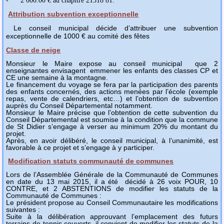
-
2 000.00 € au chapitre 21318 81.
Attribution subvention exceptionnelle
Le conseil municipal décide d’attribuer une subvention
exceptionnelle de 1000 € au comité des fêtes
Classe de neige
Monsieur le Maire expose au conseil municipal que 2
enseignantes envisagent emmener les enfants des classes CP et
CE une semaine à la montagne.
Le financement du voyage se fera par la participation des parents
des enfants concernés, des actions menées par l’école (exemple
repas, vente de calendriers, etc…) et l’obtention de subvention
auprès du Conseil Départemental notamment.
Monsieur le Maire précise que l’obtention de cette subvention du
Conseil Départemental est soumise à la condition que la commune
de St Didier s’engage à verser au minimum 20% du montant du
projet.
Après, en avoir délibéré, le conseil municipal, à l’unanimité, est
favorable à ce projet et s’engage à y participer.
Modification statuts communauté de communes
Lors de l’Assemblée Générale de la Communauté de Communes
en date du 13 mai 2015, il a été décidé à 26 voix POUR, 10
CONTRE, et 2 ABSTENTIONS de modifier les statuts de la
Communauté de Communes :
Le président propose au Conseil Communautaire les modifications
suivantes :
Suite à la délibération approuvant l’emplacement des futurs
terrains de tennis couverts, il convient de modifier les statuts de la