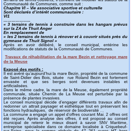
Communauté de Communes, comme suit :
Chapitre VI – Vie associative sportive et culturelle
Sont déclarés d’intérêt communautaire :
VI1
………………..
« 3 terrains de tennis à construire dans les hangars prévus
sur la ZA de Thuit Anger
En remplacement de
« les 2 terrains de tennis à rénover et à couvrir situés près du
gymnase de Thuit Signol »
Après en avoir délibéré, le conseil municipal, entérine les
modifications de statuts de la Communauté de Communes.
Travaux de réhabilitation de la mare Bezin et nettoyage mare
de la Meuse
Exposé des motifs :
Il est avéré qu’aujourd’hui la mare Bezin, propriété de la commune
de Saint-Didier des Bois, située rue Roland Bezin est fortement
envasée et que ses berges sont devenues instables et
artificialisées.
Dans le même cadre, la mare de la Meuse, également propriété
communale, située Chemin de La Meuse est perturbée par la
présence de plantes invasives.
Le conseil municipal décide d’engager différents travaux afin de
redonner un attrait paysager et esthétique tout en préservant les
fonctions hydrauliques, de réservoir de biodiversité …
La commune a engagé un appel d’offres courant Mai. 2 offres ont
été reçues. Après analyse des offres, il est proposé au conseil
municipal de retenir le mieux disant à savoir SNV Maritime,
entreprise spécialisée dans ce domaine localisée à Criquebeuf-
sur-Seine, pour la somme globale de 47 261 euros HT hors