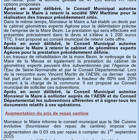
options proposées.
Après en avoir délibéré, le Conseil Municipal autorise
Monsieur le Maire à retenir la société SNV Maritime pour la
réalisation des travaux précédemment cités.
Dans le même temps, Monsieur le Maire a fait établir un devis par
le cabinet géomètres experts Agéose pour la délimitation précise
de l’emprise de la Mare Bezin. La prestation qui sera effectuée est
présentée précisément dans le devis et s’élève à 1 200 euros
TTC. Il est proposé au conseil municipal de retenir cette offre.
Après en avoir délibéré, le Conseil Municipal autorise
Monsieur le Maire à retenir le cabinet de géomètres experts
Agéose pour la prestation précédemment définie.
Les travaux de réhabilitation de la mare Bezin, le nettoyage de la
Mare de la Meuse et également la prestation du cabinet de
géomètres experts peuvent être subventionnés par l’Agence de
l’Eau de Seine-Normandie et par le Conseil Départemental. Lors
de la rencontre avec Vincent Martin de l’AESN, ce dernier avait
fait part d’un taux de participation à hauteur de 80% soit 20%
restant à la charge de la commune. Il est proposé au Conseil
municipal de solliciter ces subventions.
Après en avoir délibéré, la Conseil Municipal autorise
Monsieur le Maire à solliciter auprès de l’AESN et du Conseil
Départemental les subventions afférentes et à signer tous les
documents relatifs à ces opérations
.
Augmentation du prix de repas cantine
Monsieur le Maire informe le conseil municipal que la Sté Cuisine
évolutive (fournisseur des repas de cantine) impose une
er
augmentation de 0.03 cts par repas à compter du 1
septembre
2015.