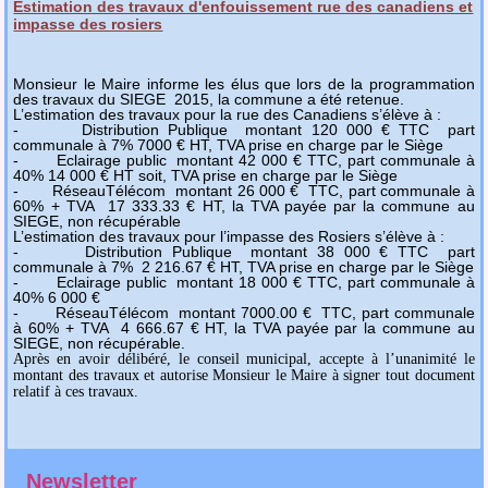
Estimation des travaux d'enfouissement rue des canadiens et
impasse des rosiers
Monsieur le Maire informe les élus que lors de la programmation
des travaux du SIEGE 2015, la commune a été retenue.
L’estimation des travaux pour la rue des Canadiens s’élève à :
-
Distribution Publique
montant 120 000 € TTC
part
communale à 7% 7000 € HT, TVA prise en charge par le Siège
-
Eclairage public
montant 42 000 € TTC, part communale à
40% 14 000 € HT soit, TVA prise en charge par le Siège
-
RéseauTélécom
montant 26 000 €
TTC, part communale à
60% + TVA
17 333.33 € HT, la TVA payée par la commune au
SIEGE, non récupérable
L’estimation des travaux pour l’impasse des Rosiers s’élève à :
-
Distribution Publique
montant 38 000 € TTC
part
communale à 7%
2 216.67 € HT, TVA prise en charge par le Siège
-
Eclairage public
montant 18 000 € TTC, part communale à
40% 6 000 €
-
RéseauTélécom
montant 7000.00 €
TTC, part communale
à 60% + TVA
4 666.67 € HT, la TVA payée par la commune au
SIEGE, non récupérable.
Après en avoir délibéré, le conseil municipal, accepte à l’unanimité le
montant des travaux et autorise Monsieur le Maire à signer tout document
relatif à ces travaux.
Newsletter