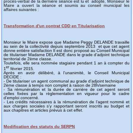
procès-verbal de la dernière séance est lu et adopté, Monsieur le
Maire a ouvert la séance et soumis au conseil municipal les
affaires suivantes :
Transformation d'un contrat CDD en Titularisation
Monsieur le Maire expose que Madame Peggy DELANDE travaille
au sein de la collectivité depuis septembre 2013 et que cet agent
donne entière satisfaction Il est donc proposé au Conseil Municipal
de titulariser Madame DELANDE dans le grade d’adjoint technique
territorial de 2ème classe.
Toutefois, elle sera nommée stagiaire pendant 1 an à compter du
er
1
février 2015.
Après en avoir délibéré, à l’unanimité, le Conseil Municipal
DECIDE :
- De titulariser un agent communal au grade d’adjoint technique de
2ème classe à temps non complet à raison de 28h/semaine
- Sa rémunération et la durée de carrière de cet agent seront
celles fixées par la règlementation en vigueur pour le cadre
d’emploi concerné.
- Les crédits nécessaires à la rémunération de l’agent nommé et
aux charges sociales s’y rapportant seront inscrits au budget et
aux chapitres et articles prévus à cet effet.
Modification des statuts du SERPN