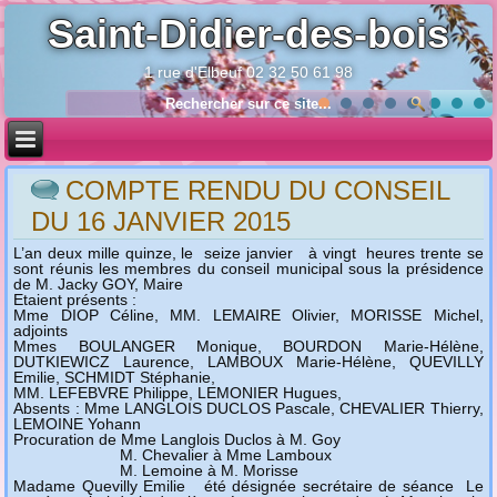
Saint-Didier-des-bois
1 rue d'Elbeuf 02 32 50 61 98
Année
Mois
Année
Mois
précédente
précédent
suivante
suivant
COMPTE RENDU DU CONSEIL
DU 16 JANVIER 2015
L’an deux mille quinze, le seize janvier à vingt heures trente se
sont réunis les membres du conseil municipal sous la présidence
de M. Jacky GOY, Maire
Etaient présents :
Mme DIOP Céline, MM. LEMAIRE Olivier, MORISSE Michel,
adjoints
Mmes BOULANGER Monique, BOURDON Marie-Hélène,
DUTKIEWICZ Laurence, LAMBOUX Marie-Hélène, QUEVILLY
Emilie, SCHMIDT Stéphanie,
MM. LEFEBVRE Philippe, LEMONIER Hugues,
Absents : Mme LANGLOIS DUCLOS Pascale, CHEVALIER Thierry,
LEMOINE Yohann
Procuration de Mme Langlois Duclos à M. Goy
M. Chevalier à Mme Lamboux
M. Lemoine à M. Morisse
Madame Quevilly Emilie été désignée secrétaire de séance Le