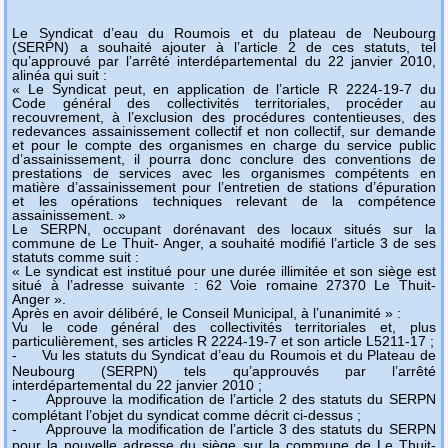
Le Syndicat d’eau du Roumois et du plateau de Neubourg
(SERPN) a souhaité ajouter à l’article 2 de ces statuts, tel
qu’approuvé par l’arrêté interdépartemental du 22 janvier 2010,
alinéa qui suit :
« Le Syndicat peut, en application de l’article R 2224-19-7 du
Code général des collectivités territoriales, procéder au
recouvrement, à l’exclusion des procédures contentieuses, des
redevances assainissement collectif et non collectif, sur demande
et pour le compte des organismes en charge du service public
d’assainissement, il pourra donc conclure des conventions de
prestations de services avec les organismes compétents en
matière d’assainissement pour l’entretien de stations d’épuration
et les opérations techniques relevant de la compétence
assainissement. »
Le SERPN, occupant dorénavant des locaux situés sur la
commune de Le Thuit- Anger, a souhaité modifié l’article 3 de ses
statuts comme suit :
« Le syndicat est institué pour une durée illimitée et son siège est
situé à l’adresse suivante : 62 Voie romaine 27370 Le Thuit-
Anger ».
Après en avoir délibéré, le Conseil Municipal, à l’unanimité » :
Vu le code général des collectivités territoriales et, plus
particulièrement, ses articles R 2224-19-7 et son article L5211-17 ;
-
Vu les statuts du Syndicat d’eau du Roumois et du Plateau de
Neubourg (SERPN) tels qu’approuvés par l’arrêté
interdépartemental du 22 janvier 2010 ;
-
Approuve la modification de l’article 2 des statuts du SERPN
complétant l’objet du syndicat comme décrit ci-dessus ;
-
Approuve la modification de l’article 3 des statuts du SERPN
pour la nouvelle adresse du siège sur la commune de Le Thuit-