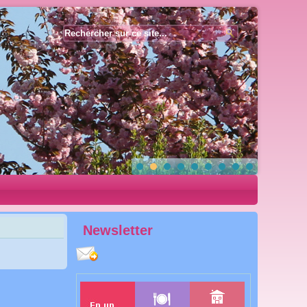
Année
Mois
Année
Mois
précédente
précédent
suivante
suivant
Newsletter