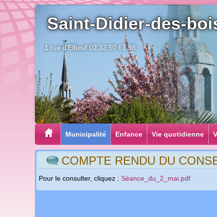
Saint-Didier-des-boi
1 rue d'Elbeuf 02 32 50 61 98
Municipalité
Enfance
Vie quotidienne
V
COMPTE RENDU DU CONSEIL
Pour le consulter, cliquez :
Séance_du_2_mai.pdf