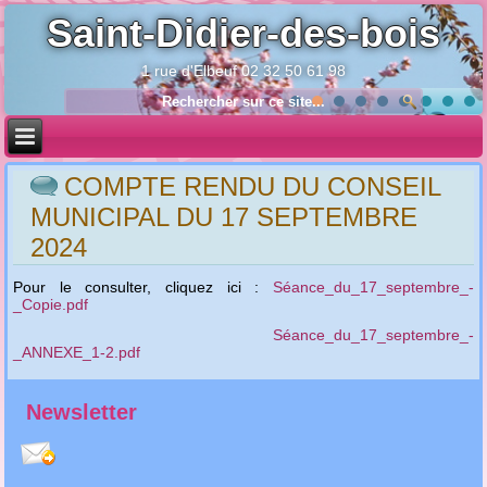
Saint-Didier-des-bois
1 rue d'Elbeuf 02 32 50 61 98
Année
Mois
Année
Mois
précédente
précédent
suivante
suivant
COMPTE RENDU DU CONSEIL
MUNICIPAL DU 17 SEPTEMBRE
2024
Pour le consulter, cliquez ici :
Séance_du_17_septembre_-
_Copie.pdf
Séance_du_17_septembre_-
_ANNEXE_1-2.pdf
Newsletter