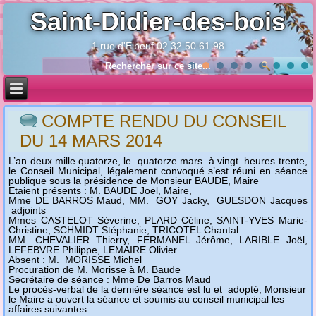
Saint-Didier-des-bois
1 rue d'Elbeuf 02 32 50 61 98
Année
Mois
Année
Mois
précédente
précédent
suivante
suivant
COMPTE RENDU DU CONSEIL
DU 14 MARS 2014
L’an deux mille quatorze, le quatorze mars à vingt heures trente,
le Conseil Municipal, légalement convoqué s’est réuni en séance
publique sous la présidence de Monsieur BAUDE, Maire
Etaient présents : M. BAUDE Joël, Maire,
Mme DE BARROS Maud, MM. GOY Jacky, GUESDON Jacques
adjoints
Mmes CASTELOT Séverine, PLARD Céline, SAINT-YVES Marie-
Christine, SCHMIDT Stéphanie, TRICOTEL Chantal
MM. CHEVALIER Thierry, FERMANEL Jérôme, LARIBLE Joël,
LEFEBVRE Philippe, LEMAIRE Olivier
Absent : M. MORISSE Michel
Procuration de M. Morisse à M. Baude
Secrétaire de séance : Mme De Barros Maud
Le procès-verbal de la dernière séance est lu et adopté, Monsieur
le Maire a ouvert la séance et soumis au conseil municipal les
affaires suivantes :