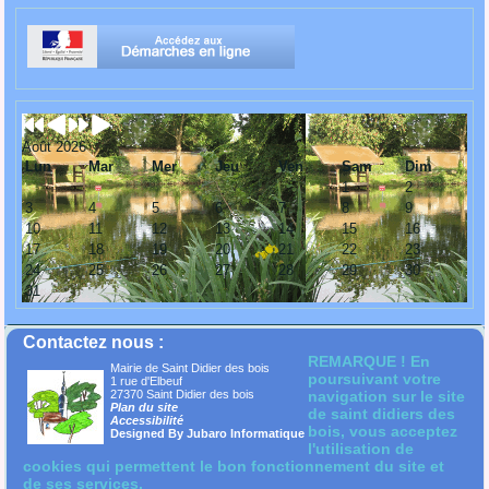
Août 2026
Lun
Mar
Mer
Jeu
Ven
Sam
Dim
1
2
3
4
5
6
7
8
9
10
11
12
13
14
15
16
17
18
19
20
21
22
23
24
25
26
27
28
29
30
31
Contactez nous :
REMARQUE ! En
Mairie de Saint Didier des bois
poursuivant votre
1 rue d'Elbeuf
27370 Saint Didier des bois
navigation sur le site
Plan du site
de saint didiers des
Accessibilité
bois, vous acceptez
Designed By Jubaro Informatique
l'utilisation de
cookies qui permettent le bon fonctionnement du site et
de ses services.