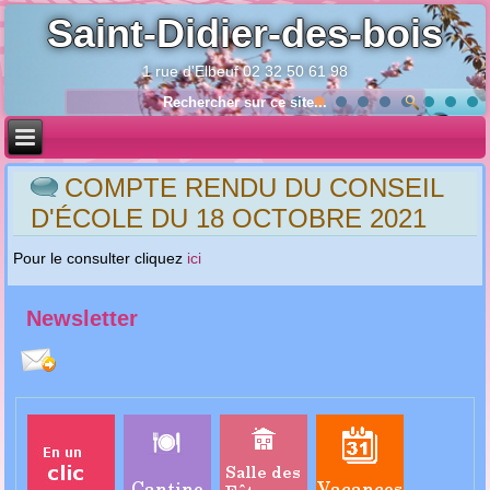
Saint-Didier-des-bois
1 rue d'Elbeuf 02 32 50 61 98
Année
Mois
Année
Mois
précédente
précédent
suivante
suivant
COMPTE RENDU DU CONSEIL
D'ÉCOLE DU 18 OCTOBRE 2021
Pour le consulter cliquez
ici
Newsletter