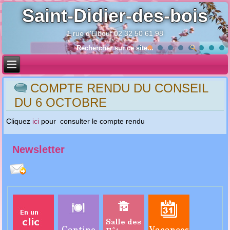
Saint-Didier-des-bois
1 rue d'Elbeuf 02 32 50 61 98
Année
Mois
Année
Mois
précédente
précédent
suivante
suivant
COMPTE RENDU DU CONSEIL
DU 6 OCTOBRE
Cliquez
ici
pour consulter le compte rendu
Newsletter