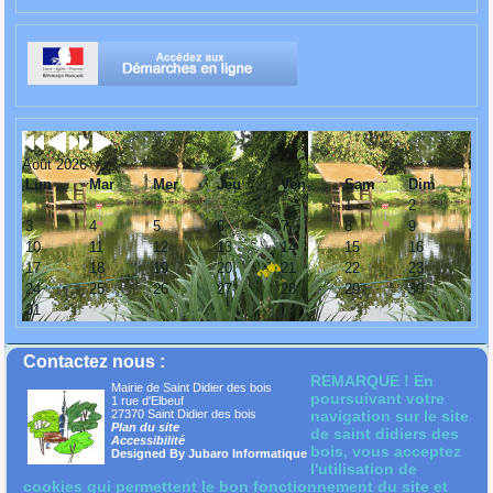
Août 2026
Lun
Mar
Mer
Jeu
Ven
Sam
Dim
1
2
3
4
5
6
7
8
9
10
11
12
13
14
15
16
17
18
19
20
21
22
23
24
25
26
27
28
29
30
31
Contactez nous :
REMARQUE ! En
Mairie de Saint Didier des bois
poursuivant votre
1 rue d'Elbeuf
27370 Saint Didier des bois
navigation sur le site
Plan du site
de saint didiers des
Accessibilité
bois, vous acceptez
Designed By Jubaro Informatique
l'utilisation de
cookies qui permettent le bon fonctionnement du site et