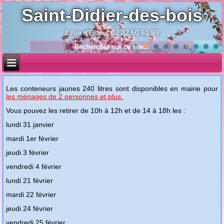
Saint-Didier-des-bois
1 rue d'Elbeuf 02 32 50 61 98
Année
Mois
Année
Mois
précédente
précédent
suivante
suivant
Les conteneurs jaunes 240 litres sont disponibles en mairie pour
les ménages de 2 personnes et plus.
Vous pouvez les retirer de 10h à 12h et de 14 à 18h les :
lundi 31 janvier
mardi 1er février
jeudi 3 février
vendredi 4 février
lundi 21 février
mardi 22 février
jeudi 24 février
vendredi 25 février