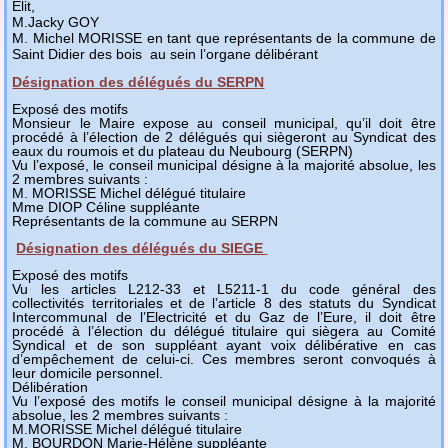
Elit,
M.Jacky GOY
M.
Michel MORISSE
en tant que représentants de la commune
de
Saint Didier des bois
au sein l’organe délibérant
Désignation des délégués du SERPN
Exposé des motifs
Monsieur le Maire expose au conseil municipal, qu’il doit être
procédé à l’élection de 2 délégués qui siègeront au Syndicat des
eaux du roumois et du plateau du Neubourg (SERPN)
Vu l’exposé, le conseil municipal désigne à la majorité absolue, les
2 membres suivants :
M. MORISSE Michel délégué titulaire
Mme DIOP Céline suppléante
Représentants de la commune au SERPN
Désignation des délégués du SIEGE
Exposé des motifs
Vu les articles L212-33 et L5211-1 du code général des
collectivités territoriales et de l’article 8 des statuts du Syndicat
Intercommunal de l’Electricité et du Gaz de l’Eure, il doit être
procédé à l’élection du délégué titulaire qui siègera au Comité
Syndical et de son suppléant ayant voix délibérative en cas
d’empêchement de celui-ci. Ces membres seront convoqués à
leur domicile personnel.
Délibération
Vu l’exposé des motifs le conseil municipal désigne à la majorité
absolue, les 2 membres suivants :
M.MORISSE Michel délégué titulaire
M. BOURDON Marie-Hélène suppléante