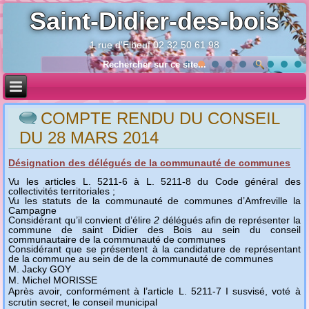
Saint-Didier-des-bois
1 rue d'Elbeuf 02 32 50 61 98
Année
Mois
Année
Mois
précédente
précédent
suivante
suivant
COMPTE RENDU DU CONSEIL
DU 28 MARS 2014
Désignation des délégués de la communauté de communes
Vu les articles L. 5211-6 à L. 5211-8 du Code général des
collectivités territoriales ;
Vu les statuts de
la communauté de communes d’Amfreville la
Campagne
Considérant qu’il convient d’élire
2
délégués afin de représenter la
commune de saint Didier des Bois au sein du conseil
communautaire de
la communauté de communes
Considérant que se présentent à la candidature de représentant
de la commune au sein de de
la communauté de communes
M. Jacky GOY
M. Michel MORISSE
Après avoir, conformément à l’article L. 5211-7 I susvisé, voté à
scrutin secret, le conseil municipal