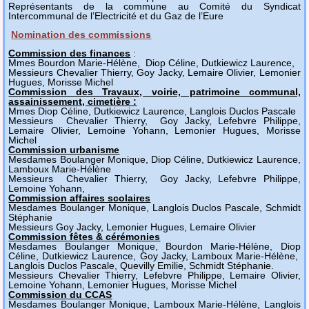
Représentants de la commune au Comité du Syndicat
Intercommunal de l’Electricité et du Gaz de l’Eure
Nomination des commissions
Commission des finances
:
Mmes Bourdon Marie-Hélène, Diop Céline, Dutkiewicz Laurence,
Messieurs Chevalier Thierry, Goy Jacky, Lemaire Olivier, Lemonier
Hugues, Morisse Michel
Commission des Travaux, voirie, patrimoine communal,
assainissement, cimetière :
Mmes Diop Céline, Dutkiewicz Laurence, Langlois Duclos Pascale
Messieurs Chevalier Thierry, Goy Jacky, Lefebvre Philippe,
Lemaire Olivier, Lemoine Yohann, Lemonier Hugues, Morisse
Michel
Commission urbanisme
Mesdames Boulanger Monique, Diop Céline, Dutkiewicz Laurence,
Lamboux Marie-Hélène
Messieurs Chevalier Thierry, Goy Jacky, Lefebvre Philippe,
Lemoine Yohann,
Commission affaires scolaires
Mesdames Boulanger Monique, Langlois Duclos Pascale, Schmidt
Stéphanie
Messieurs Goy Jacky, Lemonier Hugues, Lemaire Olivier
Commission fêtes & cérémonies
Mesdames Boulanger Monique, Bourdon Marie-Hélène, Diop
Céline, Dutkiewicz Laurence, Goy Jacky, Lamboux Marie-Hélène,
Langlois Duclos Pascale, Quevilly Emilie, Schmidt Stéphanie.
Messieurs Chevalier Thierry, Lefebvre Philippe, Lemaire Olivier,
Lemoine Yohann, Lemonier Hugues, Morisse Michel
Commission du CCAS
Mesdames Boulanger Monique, Lamboux Marie-Hélène, Langlois