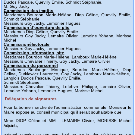
Duclos Pascale, Quevilly Emilie, Schmidt Stéphanie,
M. Goy Jacky
Commission des impôts
Mesdames Bourdon Marie-Hélène, Diop Céline, Quevilly Emilie,
Schmidt Stéphanie
Messieurs Goy Jacky, Lemonier Hugues
C
ommission d’ouverture de plis
Mesdames Diop Céline, Quevilly Emilie
Messieurs Goy Jacky, Lemaire Olivier, Lemoine Yohann, Morisse
Michel
Commissionélectorale
Messieurs Goy Jacky, Lemonier Hugues
Commission information, site
Mesdames Bourdon Marie-Hélène, Lamboux Marie-Hélène
Messieurs Chevalier Thierry, Goy Jacky, Lemaire Olivier
Commission du personnel
Mesdames Boulanger Monique, Bourdon Marie-Hélène, Diop
Céline, Dutkiewicz Laurence, Goy Jacky, Lamboux Marie-Hélène,
Langlois Duclos Pascale, Quevilly Emilie,
Schmidt Stéphanie.
Messieurs Chevalier Thierry, Lefebvre Philippe, Lemaire Olivier,
Lemoine Yohann, Lemonier Hugues, Morisse Michel
Délégation de signatures
Pour la bonne marche de l’administration communale, Monsieur le
Maire expose au conseil municipal qu’il serait souhaitable que
Mme DIOP Céline et MM. LEMAIRE Olivier, MORISSE Michel
Adjoints,
puissent prendre en son nom tout ou partie, des décisions en cas